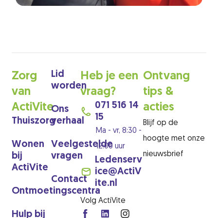
Lid
Zorg
Heb je een
Ontvang
worden
van
vraag?
tips &
071 516 14
ActiVite
acties
Ons
15
Thuiszorg
verhaal
Blijf op de
Ma - vr, 8:30 -
hoogte met onze
Wonen
Veelgestelde
12:00 uur
nieuwsbrief
bij
vragen
Ledenserv
ActiVite
ice@ActiV
Contact
ite.nl
Ontmoetingscentra
Volg ActiVite
Hulp bij