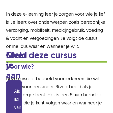
wie je lief is
In deze e-learning leer je zorgen voor wie je lief
is. Je leert over onderwerpen zoals persoonlijke
verzorging, mobiliteit, medicijngebruik, voeding
& vocht en vergoedingen. Je volgt de cursus
online, dus waar en wanneer je wilt.
Over deze cursus
Meld
je
Voor wie?
aan
Deze cursus is bedoeld voor iedereen die wil
zorgen voor een ander. Bijvoorbeeld als je
Als
mantelzorger bent. Het is een 5 uur durende e-
lid
learning die je kunt volgen waar en wanneer je
van
wilt.