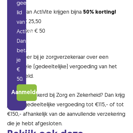
geen
Leden van ActiVite krijgen
bijna
50%
korting!
lid
Leden € 25,50
van
Niet-leden € 50
ActiVite?
Dan
Tip!
betaal
Informeer bij je zorgverzekeraar over een
je
eventuele (gedeeltelijke) vergoeding van het
€
cursusgeld.
50
.
Aanmelden
Ben je verzekerd bij Zorg en Zekerheid? Dan krijg
je een gedeeltelijke vergoeding tot €115,- of tot
€150,- afhankelijk van de aanvullende verzekering
die je hebt afgesloten.